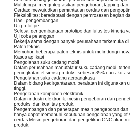
Multifungsi: mengintegrasikan pengeboran, tapping dan 
Cerdas: mewujudkan pemantauan cerdas dan pengopti
Fleksibilitas: beradaptasi dengan pemrosesan bagian da
Hasil pengembangan
Uji prototipe
Selesai pengembangan prototipe dan lulus tes kinerja ya
Uji coba pelanggan
Bekerja sama dengan banyak perusahaan terkemuka di i
Paten teknis
Memohon beberapa paten teknis untuk melindungi inovasi
Kasus aplikasi
Pengolahan suku cadang mobil
Dalam perusahaan manufaktur suku cadang mobil terte
peningkatan efisiensi produksi sebesar 35% dan akurasi
Pengolahan suku cadang aeroangkasa
Dalam bidang kedirgantaraan, peralatan ini digunakan 
tinggi.
Pengolahan komponen elektronik
Dalam industri elektronik, mesin pengeboran dan penge
produksi dan kualitas produk.
Pengembangan dan penerapan mesin pengeboran dan pen
hanya dapat memenuhi kebutuhan pengolahan yang efisi
cerdas.Mesin pengeboran dan pengetikan CNC akan menj
produk.