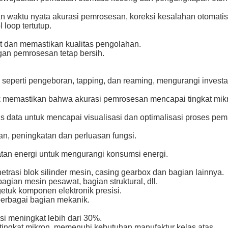
n waktu nyata akurasi pemrosesan, koreksi kesalahan otomatis
loop tertutup.
t dan memastikan kualitas pengolahan.
an pemrosesan tetap bersih.
seperti pengeboran, tapping, dan reaming, mengurangi investas
uk memastikan bahwa akurasi pemrosesan mencapai tingkat mik
s data untuk mencapai visualisasi dan optimalisasi proses pe
an, peningkatan dan perluasan fungsi.
tan energi untuk mengurangi konsumsi energi.
rasi blok silinder mesin, casing gearbox dan bagian lainnya.
agian mesin pesawat, bagian struktural, dll.
etuk komponen elektronik presisi.
erbagai bagian mekanik.
ksi meningkat lebih dari 30%.
tingkat mikron, memenuhi kebutuhan manufaktur kelas atas.