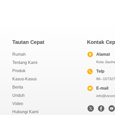
Tautan Cepat
Kontak Cep
Rumah
Alamat
Kota Jiaohe
Tentang Kami
Produk
Telp
Kasus-Kasus
86--15732
Berita
E-mail
Unduh
info@vicor
Video
Hubungi Kami