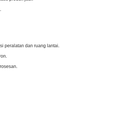
.
i peralatan dan ruang lantai.
ron.
mrosesan.