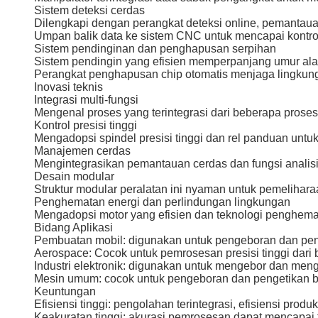
Sistem deteksi cerdas
Dilengkapi dengan perangkat deteksi online, pemantaua
Umpan balik data ke sistem CNC untuk mencapai kontrol 
Sistem pendinginan dan penghapusan serpihan
Sistem pendingin yang efisien memperpanjang umur ala
Perangkat penghapusan chip otomatis menjaga lingkung
Inovasi teknis
Integrasi multi-fungsi
Mengenal proses yang terintegrasi dari beberapa proses 
Kontrol presisi tinggi
Mengadopsi spindel presisi tinggi dan rel panduan unt
Manajemen cerdas
Mengintegrasikan pemantauan cerdas dan fungsi analisi
Desain modular
Struktur modular peralatan ini nyaman untuk pemelihara
Penghematan energi dan perlindungan lingkungan
Mengadopsi motor yang efisien dan teknologi penghema
Bidang Aplikasi
Pembuatan mobil: digunakan untuk pengeboran dan penet
Aerospace: Cocok untuk pemrosesan presisi tinggi dari b
Industri elektronik: digunakan untuk mengebor dan meng
Mesin umum: cocok untuk pengeboran dan pengetikan b
Keuntungan
Efisiensi tinggi: pengolahan terintegrasi, efisiensi produ
Keakuratan tinggi: akurasi pemrosesan dapat mencapai 