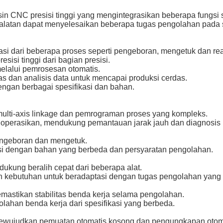
n CNC presisi tinggi yang mengintegrasikan beberapa fungsi 
eralatan dapat menyelesaikan beberapa tugas pengolahan pada
rasi dari beberapa proses seperti pengeboran, mengetuk dan re
isi tinggi dari bagian presisi.
melalui pemrosesan otomatis.
 dan analisis data untuk mencapai produksi cerdas.
engan berbagai spesifikasi dan bahan.
ulti-axis linkage dan pemrograman proses yang kompleks.
operasikan, mendukung pemantauan jarak jauh dan diagnosis 
pengeboran dan mengetuk.
aptasi dengan bahan yang berbeda dan persyaratan pengolahan.
ukung beralih cepat dari beberapa alat.
an kebutuhan untuk beradaptasi dengan tugas pengolahan yang
mastikan stabilitas benda kerja selama pengolahan.
ahan benda kerja dari spesifikasi yang berbeda.
 mewujudkan pemuatan otomatis kosong dan pengungkapan otoma