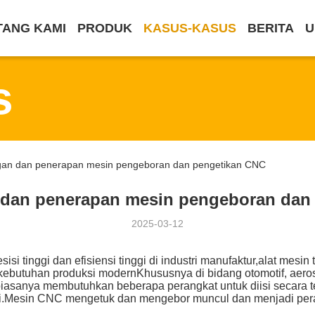
TANG KAMI
PRODUK
KASUS-KASUS
BERITA
U
s
an dan penerapan mesin pengeboran dan pengetikan CNC
an penerapan mesin pengeboran dan
2025-03-12
 tinggi dan efisiensi tinggi di industri manufaktur,alat mesin 
i kebutuhan produksi modernKhususnya di bidang otomotif, aer
asanya membutuhkan beberapa perangkat untuk diisi secara te
nggi.Mesin CNC mengetuk dan mengebor muncul dan menjadi pera