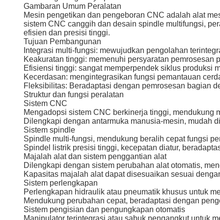
Gambaran Umum Peralatan
Mesin pengetikan dan pengeboran CNC adalah alat mesi
sistem CNC canggih dan desain spindle multifungsi, p
efisien dan presisi tinggi.
Tujuan Pembangunan
Integrasi multi-fungsi: mewujudkan pengolahan terinteg
Keakuratan tinggi: memenuhi persyaratan pemrosesan pres
Efisiensi tinggi: sangat memperpendek siklus produksi 
Kecerdasan: mengintegrasikan fungsi pemantauan cerdas
Fleksibilitas: Beradaptasi dengan pemrosesan bagian d
Struktur dan fungsi peralatan
Sistem CNC
Mengadopsi sistem CNC berkinerja tinggi, mendukung m
Dilengkapi dengan antarmuka manusia-mesin, mudah di
Sistem spindle
Spindle multi-fungsi, mendukung beralih cepat fungsi 
Spindel listrik presisi tinggi, kecepatan diatur, berad
Majalah alat dan sistem penggantian alat
Dilengkapi dengan sistem perubahan alat otomatis, mend
Kapasitas majalah alat dapat disesuaikan sesuai deng
Sistem perlengkapan
Perlengkapan hidraulik atau pneumatik khusus untuk me
Mendukung perubahan cepat, beradaptasi dengan pengol
Sistem pengisian dan pengungkapan otomatis
Manipulator terintegrasi atau sabuk pengangkut untuk