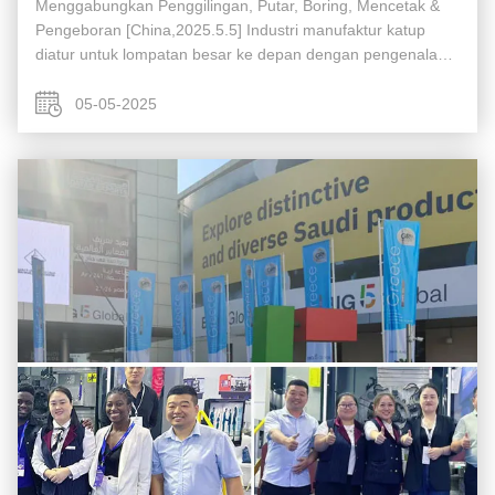
Menggabungkan Penggilingan, Putar, Boring, Mencetak &
Pengeboran [China,2025.5.5] Industri manufaktur katup
diatur untuk lompatan besar ke depan dengan pengenalan
yang sama-sama baru Otomatis CNC Multi-Proses
Machining Center,dirancang untuk merampingka...
05-05-2025