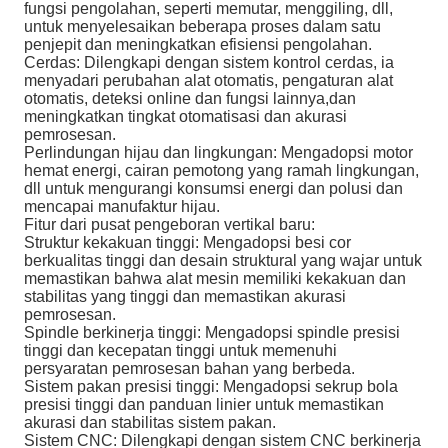
fungsi pengolahan, seperti memutar, menggiling, dll,
untuk menyelesaikan beberapa proses dalam satu
penjepit dan meningkatkan efisiensi pengolahan.
Cerdas: Dilengkapi dengan sistem kontrol cerdas, ia
menyadari perubahan alat otomatis, pengaturan alat
otomatis, deteksi online dan fungsi lainnya,dan
meningkatkan tingkat otomatisasi dan akurasi
pemrosesan.
Perlindungan hijau dan lingkungan: Mengadopsi motor
hemat energi, cairan pemotong yang ramah lingkungan,
dll untuk mengurangi konsumsi energi dan polusi dan
mencapai manufaktur hijau.
Fitur dari pusat pengeboran vertikal baru:
Struktur kekakuan tinggi: Mengadopsi besi cor
berkualitas tinggi dan desain struktural yang wajar untuk
memastikan bahwa alat mesin memiliki kekakuan dan
stabilitas yang tinggi dan memastikan akurasi
pemrosesan.
Spindle berkinerja tinggi: Mengadopsi spindle presisi
tinggi dan kecepatan tinggi untuk memenuhi
persyaratan pemrosesan bahan yang berbeda.
Sistem pakan presisi tinggi: Mengadopsi sekrup bola
presisi tinggi dan panduan linier untuk memastikan
akurasi dan stabilitas sistem pakan.
Sistem CNC: Dilengkapi dengan sistem CNC berkinerja