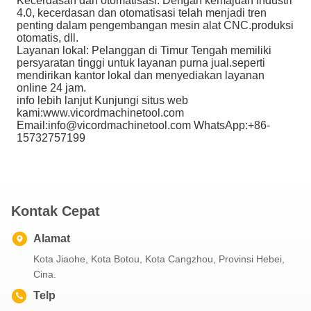
Kecerdasan dan otomatisasi: Dengan kemajuan Industri
4.0, kecerdasan dan otomatisasi telah menjadi tren
penting dalam pengembangan mesin alat CNC.produksi
otomatis, dll.
Layanan lokal: Pelanggan di Timur Tengah memiliki
persyaratan tinggi untuk layanan purna jual.seperti
mendirikan kantor lokal dan menyediakan layanan
online 24 jam.
info lebih lanjut Kunjungi situs web
kami:www.vicordmachinetool.com
Email:info@vicordmachinetool.com WhatsApp:+86-
15732757199
Kontak Cepat
Alamat
Kota Jiaohe, Kota Botou, Kota Cangzhou, Provinsi Hebei,
Cina.
Telp