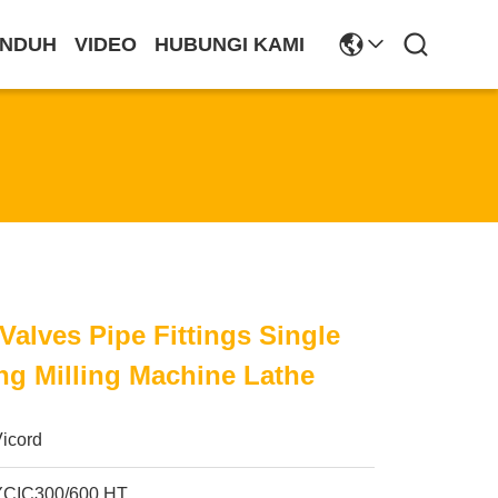
NDUH
VIDEO
HUBUNGI KAMI
Valves Pipe Fittings Single
ng Milling Machine Lathe
Vicord
YCIC300/600 HT