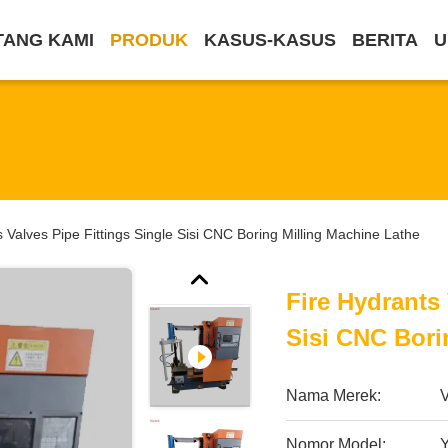
TANG KAMI
PRODUK
KASUS-KASUS
BERITA
U
 Valves Pipe Fittings Single Sisi CNC Boring Milling Machine Lathe
Fire Hydrants 
Sisi CNC Bori
Nama Merek:
Nomor Model: