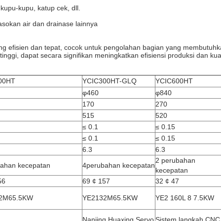
kupu-kupu, katup cek, dll.
asokan air dan drainase lainnya
g efisien dan tepat, cocok untuk pengolahan bagian yang membutuhkan
i tinggi, dapat secara signifikan meningkatkan efisiensi produksi dan kua
00HT
YCIC300HT-GLQ
YCIC600HT
φ460
φ840
170
270
515
520
≤ 0.1
≤ 0.15
≤ 0.1
≤ 0.15
6.3
6.3
2 perubahan
ahan kecepatan
4perubahan kecepatan
kecepatan
56
69 ¢ 157
32 ¢ 47
2M65.5KW
YE2132M65.5KW
YE2 160L 8 7.5KW
Nanjing Huaxing Servo
Sistem langkah CNC