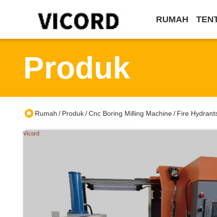
RUMAH
TEN
Produk
Rumah
Produk
Cnc Boring Milling Machine
Fire Hydrants
/
/
/