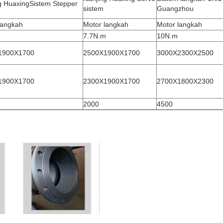
g HuaxingSistem Stepper
sistem
Guangzhou
langkah
Motor langkah
Motor langkah
m
7.7N.m
10N.m
1900X1700
2500X1900X1700
3000X2300X2500
1900X1700
2300X1900X1700
2700X1800X2300
2000
4500