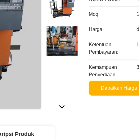
Moq:
Harga:
d
Ketentuan
L
Pembayaran:
Kemampuan
3
Penyediaan:
Dapatkan Harga 
ripsi Produk