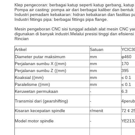
Klep pengecoran: berbagai katup seperti katup gerbang, katup 
Pompa air casting: pompa air dari berbagai kaliber dan bentuk
Industri pemadam kebakaran: hidran kebakaran dan fasilitas p
Industri fittings pipa: berbagai fittings pipa flange.
Mesin pengeboran CNC sisi tunggal adalah alat mesin CNC yan
digunakan di banyak industri.Melalui presisi tinggi dan efisiens
Rincian
Artikel
Satuan
YCIC3
Diameter putar maksimum
mm
φ460
Perjalanan sumbu X ((mm)
mm
170
Perjalanan sumbu Z ((mm)
mm
395
Koaksial ((mm)
mm
≤ 0.1
Paralelisme ((mm)
mm
≤ 0.1
Keruwetan permukaan
-
6.3
Transmisi dari (gearshifting)
-
4perub
Kisaran kecepatan spindle
r/menit
72 ¢ 2
Model motor spindle
-
YE213