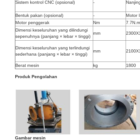
Sistem kontrol CNC (opsional)
-
Nanjin
Bentuk pakan (opsional)
-
Motor 
Motor penggerak
Nm
7.7N.
Dimensi keseluruhan yang dilindungi
mm
2300X
sepenuhnya (panjang × lebar × tinggi)
Dimensi keseluruhan yang terlindungi
mm
2100X
sederhana (panjang × lebar × tinggi)
Berat mesin
kg
1800
Produk Pengolahan
Gambar mesin