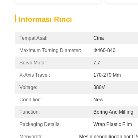
Informasi Rinci
Tempat Asal:
Cina
Maximum Turning Diameter:
Φ460-840
Servo Motor:
7.7
X-Axis Travel:
170-270 Mm
Voltage:
380V
Condition:
New
Function:
Boring And Milling
Packaging Details:
Wrap Plastic Film
Menyoroti:
Mesin penggilingan bor CN