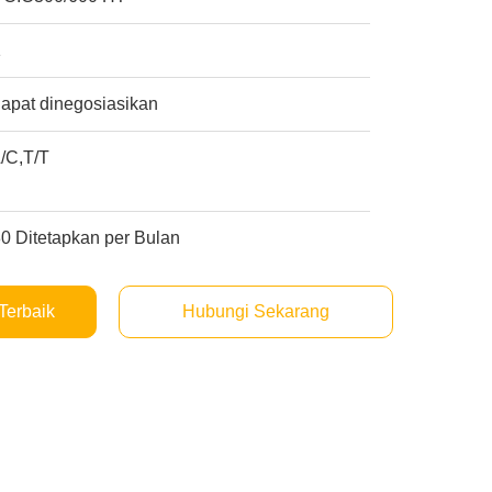
1
apat dinegosiasikan
/C,T/T
0 Ditetapkan per Bulan
Terbaik
Hubungi Sekarang