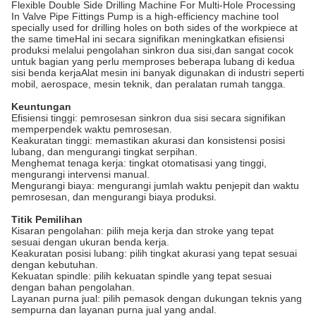
Flexible Double Side Drilling Machine For Multi-Hole Processing
In Valve Pipe Fittings Pump is a high-efficiency machine tool
specially used for drilling holes on both sides of the workpiece at
the same timeHal ini secara signifikan meningkatkan efisiensi
produksi melalui pengolahan sinkron dua sisi,dan sangat cocok
untuk bagian yang perlu memproses beberapa lubang di kedua
sisi benda kerjaAlat mesin ini banyak digunakan di industri seperti
mobil, aerospace, mesin teknik, dan peralatan rumah tangga.
Keuntungan
Efisiensi tinggi: pemrosesan sinkron dua sisi secara signifikan
memperpendek waktu pemrosesan.
Keakuratan tinggi: memastikan akurasi dan konsistensi posisi
lubang, dan mengurangi tingkat serpihan.
Menghemat tenaga kerja: tingkat otomatisasi yang tinggi,
mengurangi intervensi manual.
Mengurangi biaya: mengurangi jumlah waktu penjepit dan waktu
pemrosesan, dan mengurangi biaya produksi.
Titik Pemilihan
Kisaran pengolahan: pilih meja kerja dan stroke yang tepat
sesuai dengan ukuran benda kerja.
Keakuratan posisi lubang: pilih tingkat akurasi yang tepat sesuai
dengan kebutuhan.
Kekuatan spindle: pilih kekuatan spindle yang tepat sesuai
dengan bahan pengolahan.
Layanan purna jual: pilih pemasok dengan dukungan teknis yang
sempurna dan layanan purna jual yang andal.