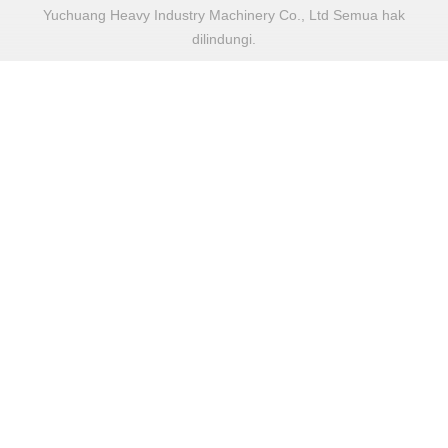
Yuchuang Heavy Industry Machinery Co., Ltd Semua hak
dilindungi.