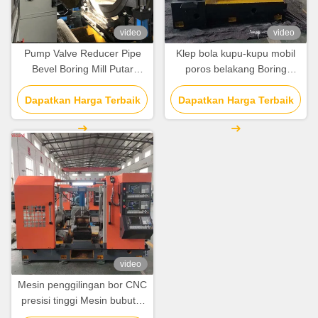
video
video
Pump Valve Reducer Pipe
Klep bola kupu-kupu mobil
Bevel Boring Mill Putar
poros belakang Boring
Mesin CNC Mesin Lathe
Milling Mesin pemutar / Mill
Dapatkan Harga Terbaik
Dapatkan Harga Terbaik
Turn Cnc
video
Mesin penggilingan bor CNC
presisi tinggi Mesin bubut 3
sisi 7.7-15N.M Servo Motor