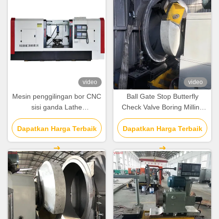
video
video
Mesin penggilingan bor CNC
Ball Gate Stop Butterfly
sisi ganda Lathe
Check Valve Boring Milling
sepenuhnya cerdas otomatis
And Turning Machine Lathe
Dapatkan Harga Terbaik
Dapatkan Harga Terbaik
50 R/Min