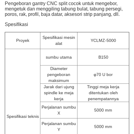
Pengeboran gantry CNC split cocok untuk mengebor,
mengetuk dan menggiling tabung bulat, tabung persegi,
poros, rak, profil, baja datar, aksesori strip panjang, dll.
Spesifikasi
Spesifikasi mesin
Proyek
YCLMZ-5000
alat
sumbu utama
B150
Diameter
pengeboran
φ70
U bor
maksimum
Jarak dari ujung
Tinggi meja kerja
spindle ke meja
ditentukan oleh
kerja
penempatannya
Perjalanan sumbu
5000 mm
X
Spesifikasi teknis
Perjalanan sumbu
5000 mm
Y