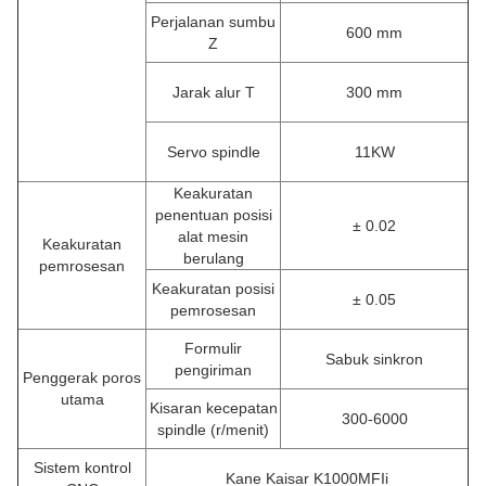
Perjalanan sumbu
600 mm
Z
Jarak alur T
300 mm
Servo spindle
11KW
Keakuratan
penentuan posisi
± 0.02
alat mesin
Keakuratan
berulang
pemrosesan
Keakuratan posisi
± 0.05
pemrosesan
Formulir
Sabuk sinkron
pengiriman
Penggerak poros
utama
Kisaran kecepatan
300-6000
spindle (r/menit)
Sistem kontrol
Kane Kaisar K1000MFIi