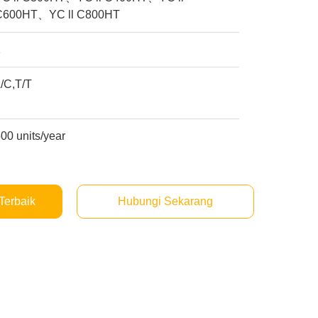
C600HT、YC ll C800HT
1
/C,T/T
00 units/year
Terbaik
Hubungi Sekarang