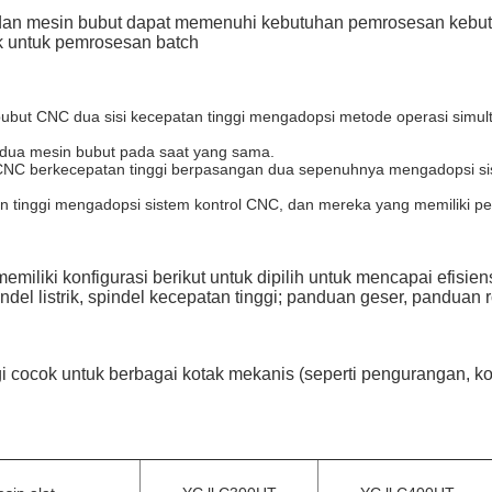
 dan mesin bubut dapat memenuhi kebutuhan pemrosesan kebut
ok untuk pemrosesan batch
bubut CNC dua sisi kecepatan tinggi mengadopsi metode operasi simu
 dua mesin bubut pada saat yang sama.
 CNC berkecepatan tinggi berpasangan dua sepenuhnya mengadopsi si
an tinggi mengadopsi sistem kontrol CNC, dan mereka yang memiliki 
iliki konfigurasi berikut untuk dipilih untuk mencapai efisiens
del listrik, spindel kecepatan tinggi; panduan geser, panduan ro
cocok untuk berbagai kotak mekanis (seperti pengurangan, ko