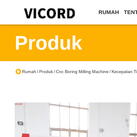
RUMAH
TEN
Produk
Rumah
Produk
Cnc Boring Milling Machine
Kecepatan Ti
/
/
/