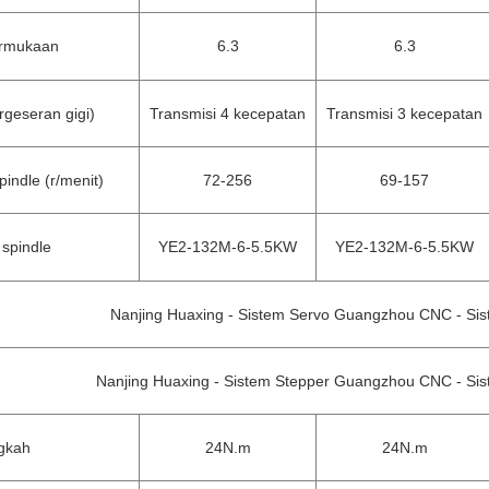
ermukaan
6.3
6.3
rgeseran gigi)
Transmisi 4 kecepatan
Transmisi 3 kecepatan
indle (r/menit)
72-256
69-157
spindle
YE2-132M-6-5.5KW
YE2-132M-6-5.5KW
Nanjing Huaxing - Sistem Servo Guangzhou CNC - Si
Nanjing Huaxing - Sistem Stepper Guangzhou CNC - Sis
gkah
24N.m
24N.m