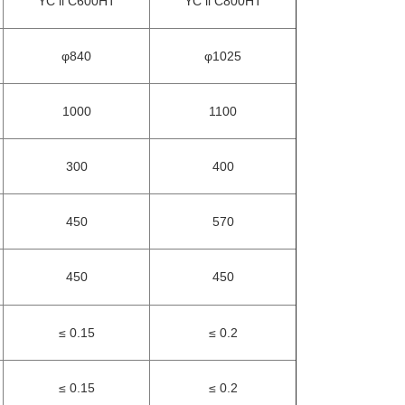
YC ll C600HT
YC ll C800HT
φ840
φ1025
1000
1100
300
400
450
570
450
450
≤ 0.15
≤ 0.2
≤ 0.15
≤ 0.2