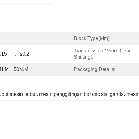
Block Type(mm):
Transmission Mode (gear 
≤0.1	、≤0.1、≤0.15	、≤0.2
Shifting):
N.m、50N.m
Packaging Details:
but mesin bubut
, 
mesin penggilingan bor cnc sisi ganda
, 
mesin