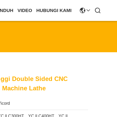
NDUH
VIDEO
HUBUNGI KAMI
nggi Double Sided CNC
g Machine Lathe
Vicord
YC ll C300HT、YC ll C400HT、YC ll