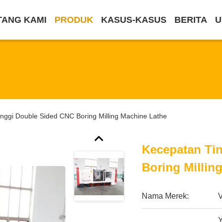
TANG KAMI
PRODUK
KASUS-KASUS
BERITA
U
nggi Double Sided CNC Boring Milling Machine Lathe
Kecepatan Ti
Boring Millin
Nama Merek: