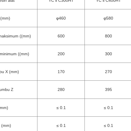
esin alat
YC ll C300HT
YC ll C400HT
 ((mm)
φ460
φ580
 maksimum ((mm)
600
800
 minimum ((mm)
200
300
mbu X (mm)
170
270
sumbu Z
280
395
(mm)
≤ 0.1
≤ 0.1
e (mm)
≤ 0.1
≤ 0.1