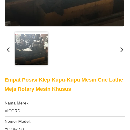
Empat Posisi Klep Kupu-Kupu Mesin Cnc Lathe
Meja Rotary Mesin Khusus
Nama Merek:
VICORD
Nomor Model:
YCZK-150