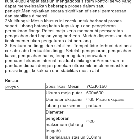
kupu-kupu empat stasiun mengadopsi sistem kontrol servo yang
dapat menyelesaikan beberapa proses dalam satu
penjepit,Meningkatkan secara signifikan efisiensi pemrosesan
dan stabilitas dimensi
2Multifungsi: Mesin khusus ini cocok untuk berbagai proses
seperti lubang batang katup kupu-kupu dan pengeboran
permukaan flange.Rotasi meja kerja memenuhi persyaratan
pengolahan dari bagian yang berbeda. Mudah dioperasikan dan
tidak memerlukan pengaturan alat berulang.
3. Keakuratan tinggi dan stabilitas: Tempat tidur terbuat dari besi
cor abu-abu berkualitas tinggi. Setelah pengecoran, pengolahan
kasar, pengolahan halus, tempering dan perawatan
penuaan,Tekanan internal residual dihilangkanPermukaan rel
panduan diobati dengan penekan ultrasonik untuk memastikan
presisi tinggi, kekakuan dan stabilitas mesin alat.
Rincian
proyek
Spesifikasi Mesin
YCZK-150
Ukuran meja putar
600×600
Diameter ekspansi
Φ35 Pisau ekspansi
lubang maksimum
paduan
Diameter
pengeboran
Φ20
maksimum (lubang
tengah)
II perjalanan stasiun
310mm