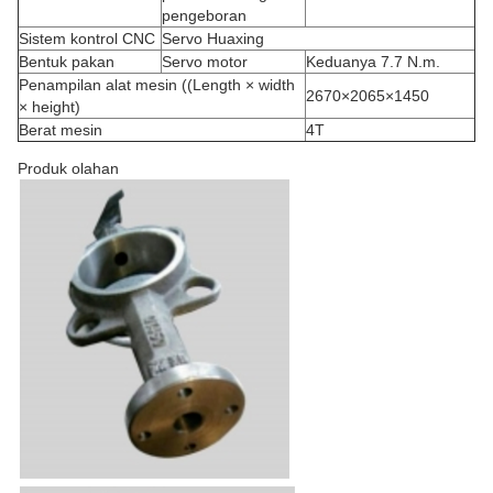
pengeboran
Sistem kontrol CNC
Servo Huaxing
Bentuk pakan
Servo motor
Keduanya 7.7 N.m.
Penampilan alat mesin ((Length × width
2670×2065×1450
× height)
Berat mesin
4T
Produk olahan