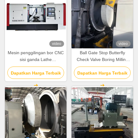
video
video
Mesin penggilingan bor CNC
Ball Gate Stop Butterfly
sisi ganda Lathe
Check Valve Boring Milling
sepenuhnya cerdas otomatis
And Turning Machine Lathe
Dapatkan Harga Terbaik
Dapatkan Harga Terbaik
50 R/Min