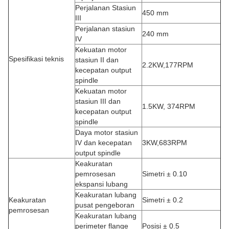
Perjalanan Stasiun
450 mm
III
Perjalanan stasiun
240 mm
IV
Kekuatan motor
Spesifikasi teknis
stasiun II dan
2.2KW,177RPM
kecepatan output
spindle
Kekuatan motor
stasiun III dan
1.5KW, 374RPM
kecepatan output
spindle
Daya motor stasiun
IV dan kecepatan
3KW,683RPM
output spindle
Keakuratan
pemrosesan
Simetri ± 0.10
ekspansi lubang
Keakuratan lubang
Keakuratan
Simetri ± 0.2
pusat pengeboran
pemrosesan
Keakuratan lubang
perimeter flange
Posisi ± 0.5