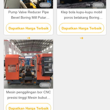
video
video
Pump Valve Reducer Pipe
Klep bola kupu-kupu mobil
Bevel Boring Mill Putar
poros belakang Boring
Mesin CNC Mesin Lathe
Milling Mesin pemutar / Mill
Dapatkan Harga Terbaik
Dapatkan Harga Terbaik
Turn Cnc
video
Mesin penggilingan bor CNC
presisi tinggi Mesin bubut 3
sisi 7.7-15N.M Servo Motor
Dapatkan Harga Terbaik