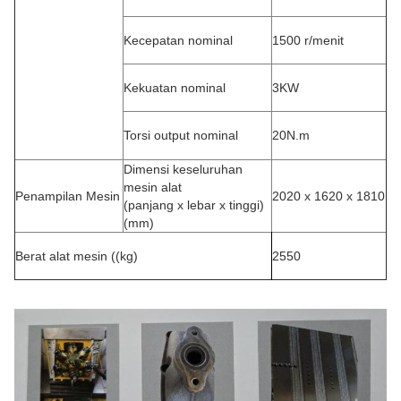
Kecepatan nominal
1500 r/menit
Kekuatan nominal
3KW
Torsi output nominal
20N.m
Dimensi keseluruhan
mesin alat
Penampilan Mesin
2020 x 1620 x 1810
(panjang x lebar x tinggi)
(mm)
Berat alat mesin ((kg)
2550