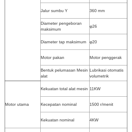
Jalur sumbu Y
360 mm
Diameter pengeboran
φ26
maksimum
Diameter tap maksimum
φ20
Motor pakan
Motor penggerak
Bentuk pelumasan Mesin
Lubrikasi otomatis
alat
volumetrik
Kekuatan total alat mesin
11KW
Motor utama
Kecepatan nominal
1500 r/menit
Kekuatan nominal
4KW