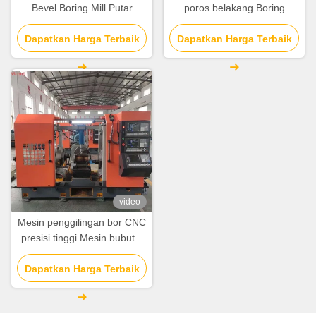
Bevel Boring Mill Putar
poros belakang Boring
Mesin CNC Mesin Lathe
Milling Mesin pemutar / Mill
Dapatkan Harga Terbaik
Dapatkan Harga Terbaik
Turn Cnc
video
Mesin penggilingan bor CNC
presisi tinggi Mesin bubut 3
sisi 7.7-15N.M Servo Motor
Dapatkan Harga Terbaik