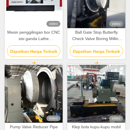
video
video
Mesin penggilingan bor CNC
Ball Gate Stop Butterfly
sisi ganda Lathe
Check Valve Boring Milling
sepenuhnya cerdas otomatis
And Turning Machine Lathe
Dapatkan Harga Terbaik
Dapatkan Harga Terbaik
50 R/Min
video
video
Pump Valve Reducer Pipe
Klep bola kupu-kupu mobil