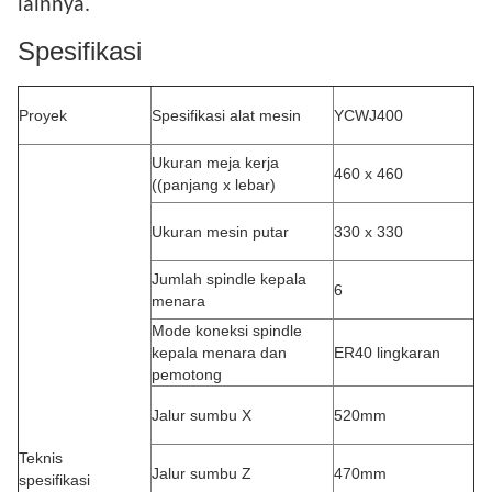
lainnya.
Spesifikasi
Proyek
Spesifikasi alat mesin
YCWJ400
Ukuran meja kerja
460 x 460
((panjang x lebar)
Ukuran mesin putar
330 x 330
Jumlah spindle kepala
6
menara
Mode koneksi spindle
kepala menara dan
ER40 lingkaran
pemotong
Jalur sumbu X
520mm
Teknis
Jalur sumbu Z
470mm
spesifikasi