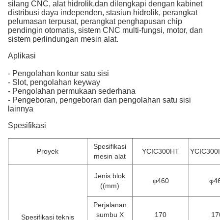
silang CNC, alat hidrolik,dan dilengkapi dengan kabinet
distribusi daya independen, stasiun hidrolik, perangkat
pelumasan terpusat, perangkat penghapusan chip
pendingin otomatis, sistem CNC multi-fungsi, motor, dan
sistem perlindungan mesin alat.
Aplikasi
- Pengolahan kontur satu sisi
- Slot, pengolahan keyway
- Pengolahan permukaan sederhana
- Pengeboran, pengeboran dan pengolahan satu sisi
lainnya
Spesifikasi
Spesifikasi
Proyek
YCIC300HT
YCIC300
mesin alat
Jenis blok
φ460
φ4
((mm)
Perjalanan
sumbu X
170
17
Spesifikasi teknis