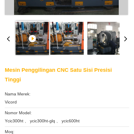
Mesin Penggilingan CNC Satu Sisi Presisi
Tinggi
Nama Merek:
Vicord
Nomor Model:
Ycic300ht 、 ycic300ht-glq 、 ycic600ht
Moq: