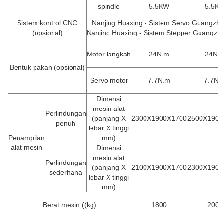
spindle
5.5KW
5.5
Sistem kontrol CNC
Nanjing Huaxing - Sistem Servo Guangz
(opsional)
Nanjing Huaxing - Sistem Stepper Guangz
Motor langkah
24N.m
24N
Bentuk pakan
(opsional)
Servo motor
7.7N.m
7.7
Dimensi
mesin alat
Perlindungan
(panjang X
2300X1900X1700
2500X19
penuh
lebar X tinggi
Penampilan
mm)
alat mesin
Dimensi
mesin alat
Perlindungan
(panjang X
2100X1900X1700
2300X19
sederhana
lebar X tinggi
mm)
Berat mesin ((kg)
1800
20