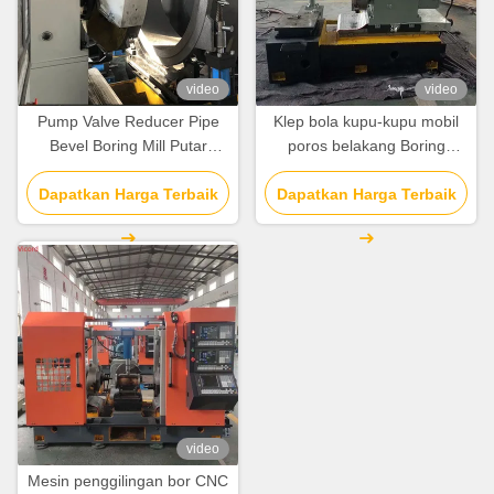
video
video
Pump Valve Reducer Pipe
Klep bola kupu-kupu mobil
Bevel Boring Mill Putar
poros belakang Boring
Mesin CNC Mesin Lathe
Milling Mesin pemutar / Mill
Dapatkan Harga Terbaik
Dapatkan Harga Terbaik
Turn Cnc
video
Mesin penggilingan bor CNC