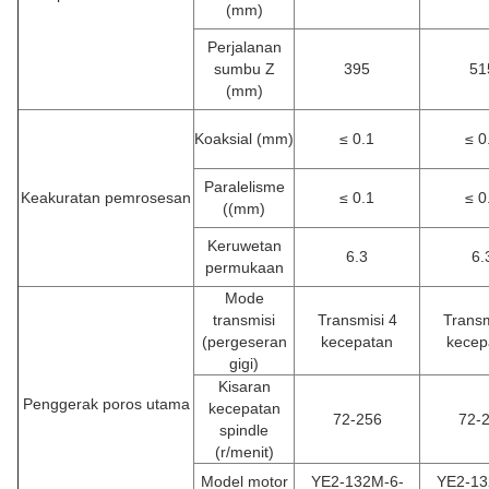
(mm)
Perjalanan
sumbu Z
395
51
(mm)
Koaksial
(mm)
≤ 0.1
≤ 0
Paralelisme
Keakuratan pemrosesan
≤ 0.1
≤ 0
((mm)
Keruwetan
6.3
6.
permukaan
Mode
transmisi
Transmisi 4
Transm
(pergeseran
kecepatan
kecep
gigi)
Kisaran
Penggerak poros utama
kecepatan
72-256
72-
spindle
(r/menit)
Model motor
YE2-132M-6-
YE2-13