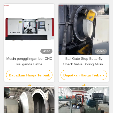
video
video
Mesin penggilingan bor CNC
Ball Gate Stop Butterfly
sisi ganda Lathe
Check Valve Boring Milling
sepenuhnya cerdas otomatis
And Turning Machine Lathe
Dapatkan Harga Terbaik
Dapatkan Harga Terbaik
50 R/Min