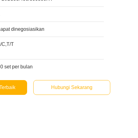
1
apat dinegosiasikan
/C,T/T
0 set per bulan
Terbaik
Hubungi Sekarang