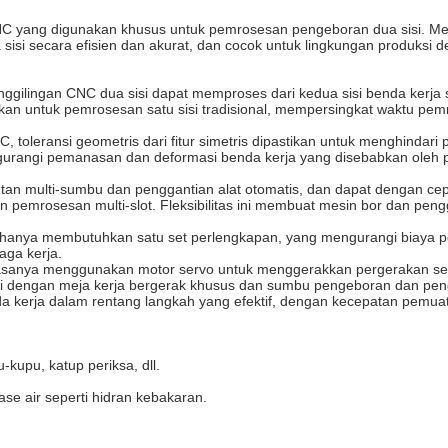
NC yang digunakan khusus untuk pemrosesan pengeboran dua sisi. Mes
i secara efisien dan akurat, dan cocok untuk lingkungan produksi deng
enggilingan CNC dua sisi dapat memproses dari kedua sisi benda kerja
kan untuk pemrosesan satu sisi tradisional, mempersingkat waktu pem
 CNC, toleransi geometris dari fitur simetris dipastikan untuk menghi
engurangi pemanasan dan deformasi benda kerja yang disebabkan oleh
tautan multi-sumbu dan penggantian alat otomatis, dan dapat dengan c
n pemrosesan multi-slot. Fleksibilitas ini membuat mesin bor dan peng
ris hanya membutuhkan satu set perlengkapan, yang mengurangi biaya
aga kerja.
 biasanya menggunakan motor servo untuk menggerakkan pergerakan set
kapi dengan meja kerja bergerak khusus dan sumbu pengeboran dan pen
da kerja dalam rentang langkah yang efektif, dengan kecepatan pem
-kupu, katup periksa, dll.
ase air seperti hidran kebakaran.