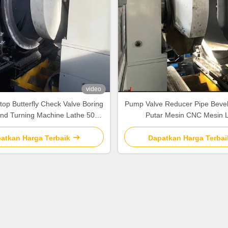
video
top Butterfly Check Valve Boring
Pump Valve Reducer Pipe Bevel 
And Turning Machine Lathe 50
Putar Mesin CNC Mesin 
R/Min
atkan Harga Terbaik
Dapatkan Harga Terbai