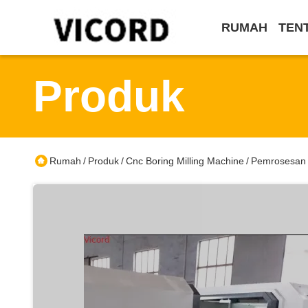
RUMAH
TEN
Produk
Rumah
Produk
Cnc Boring Milling Machine
Pemrosesan B
/
/
/