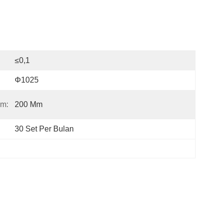
≤0,1
Φ1025
um:
200 Mm
30 Set Per Bulan