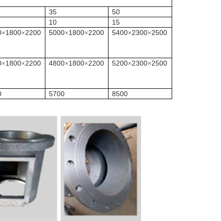
35
50
10
15
0
1800
2200
5000
1800
2200
5400
2300
2500
×
×
×
×
×
×
0
1800
2200
4800
1800
2200
5200
2300
2500
×
×
×
×
×
×
0
5700
8500