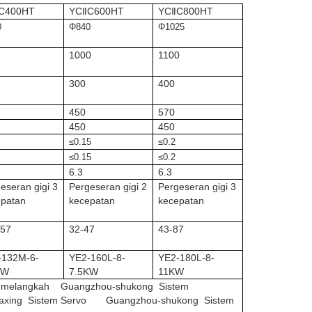
C400HT
YC
C600HT
YC
C800HT
Ⅱ
Ⅱ
0
Φ840
Φ1025
1000
1100
300
400
450
570
450
450
≤0.15
≤0.2
≤0.15
≤0.2
6.3
6.3
eseran gigi 3
Pergeseran gigi 2
Pergeseran gigi 3
epatan
kecepatan
kecepatan
157
32-47
43-87
-132M-6-
YE2-160L-8-
YE2-180L-8-
KW
7.5KW
11KW
 melangkah
Guangzhou-shukong
Sistem
uaxing
Sistem Servo
Guangzhou-shukong
Sistem