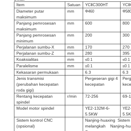
Item
Satuan
YC
C300HT
YC
Ⅱ
Ⅱ
Diameter putar
mm
Φ460
Φ58
maksimum
Panjang pemrosesan
mm
600
800
maksimum
Panjang pemrosesan
mm
200
300
minimum
Perjalanan sumbu-X
mm
170
270
Perjalanan sumbu-Z
mm
280
395
Koaksialitas
mm
≤0.1
≤0.1
Paralelisme
mm
≤0.1
≤0.1
Kekasaran permukaan
6.3
6.3
Jenis transmisi
Pergeseran gigi 4
Perg
(perubahan kecepatan
kecepatan
kec
roda gigi)
Rentang kecepatan
r/min
72-256
69-
spindel
Model motor spindel
YE2-132M-6-
YE2
5.5KW
5.5
Sistem kontrol CNC
Nanjing-huaxing
Sistem
(opsional)
melangkah
Nanjing-h