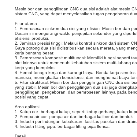
Mesin bor dan penggilingan CNC dua sisi adalah alat mesin C
sistem CNC, yang dapat menyelesaikan tugas pengeboran dua sis
Fitur utama
1. Pemrosesan sinkron dua sisi yang efisien: Mesin bor dan p
Desain ini mengurangi waktu penjepitan sekunder yang diperlu
efisiensi produksi.
2. Jaminan presisi tinggi: Melalui kontrol sinkron dari sistem
Gaya potong dua sisi didistribusikan secara merata, yang m
kerja bentang besar.
3. Pemrosesan komposit multifungsi: Memiliki fungsi seperti 
alat lainnya untuk memenuhi kebutuhan sistem multi-lubang da
kerja yang kompleks.
4. Hemat tenaga kerja dan kurangi biaya: Benda kerja simet
manusia, meningkatkan konsistensi, dan menghemat biaya ten
5. Fitur struktural: Mesin bor dan penggilingan CNC dua sisi
yang stabil. Mesin bor dan penggilingan dua sisi juga dileng
penggilingan, pengeboran, dan pemrosesan lainnya pada ben
posisi yang cepat.
Area aplikasi
1. Katup cor: berbagai katup, seperti katup gerbang, katup kupu
2. Pompa air cor: pompa air dari berbagai kaliber dan bentuk.
3. Industri perlindungan kebakaran: fasilitas pasokan dan drain
4. Industri fitting pipa: berbagai fitting pipa flensa.
Detail