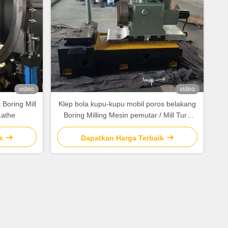
video
video
Boring Mill
Klep bola kupu-kupu mobil poros belakang
Lathe
Boring Milling Mesin pemutar / Mill Turn
Cnc
k
Dapatkan Harga Terbaik