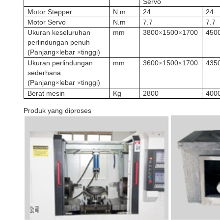
Servo
Motor Stepper
N.m
24
24
Motor Servo
N.m
7.7
7.7
Ukuran keseluruhan
mm
3800
1500
1700
450
×
×
perlindungan penuh
(Panjang
lebar
tinggi)
×
×
Ukuran perlindungan
mm
3600
1500
1700
435
×
×
sederhana
(Panjang
lebar
tinggi)
×
×
Berat mesin
Kg
2800
400
Produk yang diproses