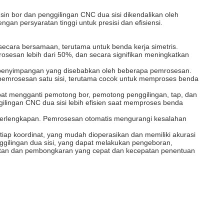
in bor dan penggilingan CNC dua sisi dikendalikan oleh
an persyaratan tinggi untuk presisi dan efisiensi.
 secara bersamaan, terutama untuk benda kerja simetris.
rosesan lebih dari 50%, dan secara signifikan meningkatkan
ndari penyimpangan yang disebabkan oleh beberapa pemrosesan.
 pemrosesan satu sisi, terutama cocok untuk memproses benda
epat mengganti pemotong bor, pemotong penggilingan, tap, dan
gilingan CNC dua sisi lebih efisien saat memproses benda
 perlengkapan. Pemrosesan otomatis mengurangi kesalahan
iap koordinat, yang mudah dioperasikan dan memiliki akurasi
ggilingan dua sisi, yang dapat melakukan pengeboran,
uatan dan pembongkaran yang cepat dan kecepatan penentuan