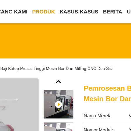
TANG KAMI
PRODUK
KASUS-KASUS
BERITA
U
aji Katup Presisi Tinggi Mesin Bor Dan Milling CNC Dua Sisi
Pemrosesan Ba
Mesin Bor Dan
Nama Merek:
Nomor Model: