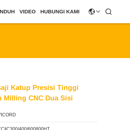
NDUH
VIDEO
HUBUNGI KAMI
ji Katup Presisi Tinggi
 Milling CNC Dua Sisi
VICORD
YCⅱC300/400/600800HT