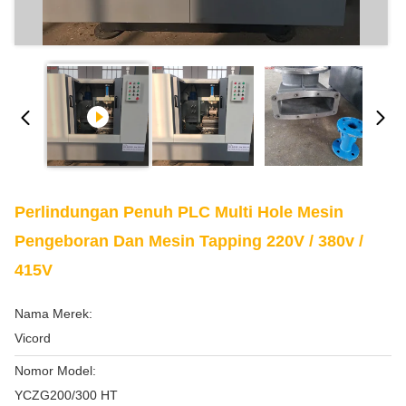
Perlindungan Penuh PLC Multi Hole Mesin
Pengeboran Dan Mesin Tapping 220V / 380v /
415V
Nama Merek:
Vicord
Nomor Model:
YCZG200/300 HT