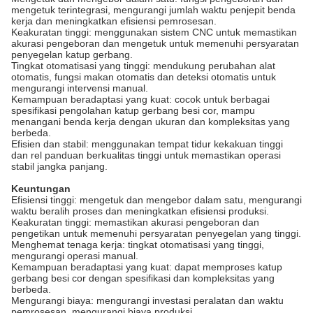
mengetuk terintegrasi, mengurangi jumlah waktu penjepit benda
kerja dan meningkatkan efisiensi pemrosesan.
Keakuratan tinggi: menggunakan sistem CNC untuk memastikan
akurasi pengeboran dan mengetuk untuk memenuhi persyaratan
penyegelan katup gerbang.
Tingkat otomatisasi yang tinggi: mendukung perubahan alat
otomatis, fungsi makan otomatis dan deteksi otomatis untuk
mengurangi intervensi manual.
Kemampuan beradaptasi yang kuat: cocok untuk berbagai
spesifikasi pengolahan katup gerbang besi cor, mampu
menangani benda kerja dengan ukuran dan kompleksitas yang
berbeda.
Efisien dan stabil: menggunakan tempat tidur kekakuan tinggi
dan rel panduan berkualitas tinggi untuk memastikan operasi
stabil jangka panjang.
Keuntungan
Efisiensi tinggi: mengetuk dan mengebor dalam satu, mengurangi
waktu beralih proses dan meningkatkan efisiensi produksi.
Keakuratan tinggi: memastikan akurasi pengeboran dan
pengetikan untuk memenuhi persyaratan penyegelan yang tinggi.
Menghemat tenaga kerja: tingkat otomatisasi yang tinggi,
mengurangi operasi manual.
Kemampuan beradaptasi yang kuat: dapat memproses katup
gerbang besi cor dengan spesifikasi dan kompleksitas yang
berbeda.
Mengurangi biaya: mengurangi investasi peralatan dan waktu
pemrosesan, mengurangi biaya produksi.