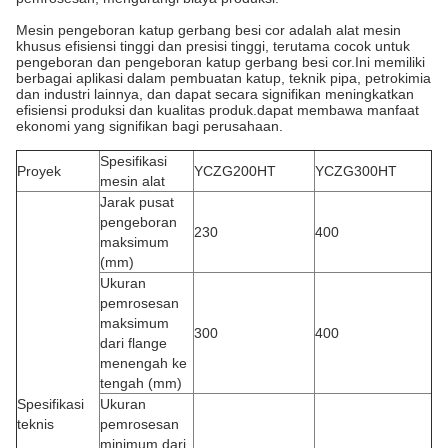
Mesin pengeboran katup gerbang besi cor adalah alat mesin
khusus efisiensi tinggi dan presisi tinggi, terutama cocok untuk
pengeboran dan pengeboran katup gerbang besi cor.Ini memiliki
berbagai aplikasi dalam pembuatan katup, teknik pipa, petrokimia
dan industri lainnya, dan dapat secara signifikan meningkatkan
efisiensi produksi dan kualitas produk.dapat membawa manfaat
ekonomi yang signifikan bagi perusahaan.
Spesifikasi
Proyek
YCZG200HT
YCZG300HT
mesin alat
Jarak pusat
pengeboran
230
400
maksimum
(mm)
Ukuran
pemrosesan
maksimum
300
400
dari flange
menengah ke
tengah (mm)
Spesifikasi
Ukuran
teknis
pemrosesan
minimum dari