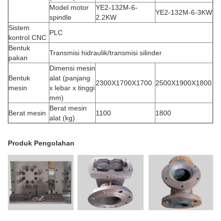
Model motor
YE2-132M-6-
YE2-132M-6-3KW
spindle
2.2KW
Sistem
PLC
kontrol CNC
Bentuk
Transmisi hidraulik/transmisi silinder
pakan
Dimensi mesin
Bentuk
alat (panjang
2300X1700X1700
2500X1900X1800
mesin
x lebar x tinggi
mm)
Berat mesin
Berat mesin
1100
1800
alat (kg)
Produk Pengolahan