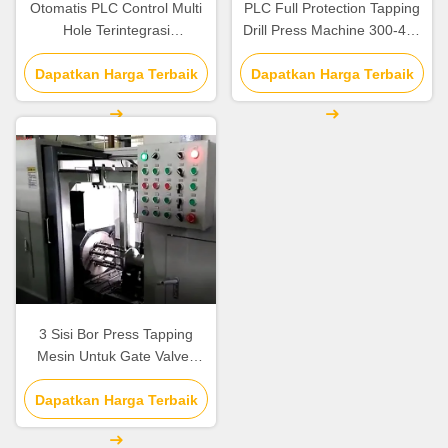
Otomatis PLC Control Multi
PLC Full Protection Tapping
Hole Terintegrasi
Drill Press Machine 300-400
Pengeboran Dan Mengetuk
mm Flange Intermediate To
Dapatkan Harga Terbaik
Mesin YCZG200/300 HT
Cenctemaximum Machining
Dapatkan Harga Terbaik
Length
3 Sisi Bor Press Tapping
Mesin Untuk Gate Valves
Dan Hydraulic Valves
Dapatkan Harga Terbaik