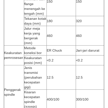
150
150
flange
menengah ke
tengah (mm)
Tekanan kotak
180
320
daya (mm)
Jalur meja
kerja yang
460
460
bergerak
(mm)
Metode
ER Chuck
Jari-jari darurat
Keakuratan
koneksi bor
pemrosesan
Keakuratan
<0.2
<0.2
posisi (mm)
Jenis
transmisi
(perubahan
12.5
12.5
kecepatan
gigi)
Penggerak
Kisaran
spindle
kecepatan
400/100
300/100
spindle
(ππmin)