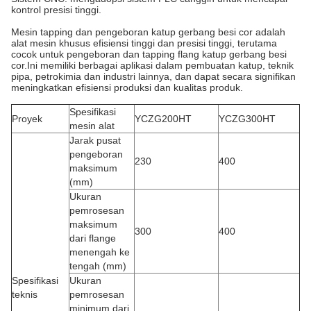
kontrol presisi tinggi.
Mesin tapping dan pengeboran katup gerbang besi cor adalah
alat mesin khusus efisiensi tinggi dan presisi tinggi, terutama
cocok untuk pengeboran dan tapping flang katup gerbang besi
cor.Ini memiliki berbagai aplikasi dalam pembuatan katup, teknik
pipa, petrokimia dan industri lainnya, dan dapat secara signifikan
meningkatkan efisiensi produksi dan kualitas produk.
Spesifikasi
Proyek
YCZG200HT
YCZG300HT
mesin alat
Jarak pusat
pengeboran
230
400
maksimum
(mm)
Ukuran
pemrosesan
maksimum
300
400
dari flange
menengah ke
tengah (mm)
Spesifikasi
Ukuran
teknis
pemrosesan
minimum dari