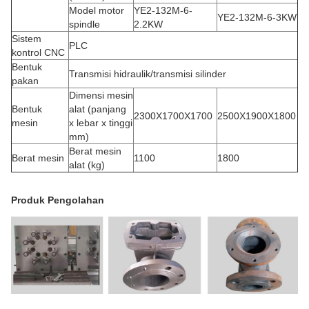
Model motor
YE2-132M-6-
YE2-132M-6-3KW
spindle
2.2KW
Sistem
PLC
kontrol CNC
Bentuk
Transmisi hidraulik/transmisi silinder
pakan
Dimensi mesin
Bentuk
alat (panjang
2300X1700X1700
2500X1900X1800
mesin
x lebar x tinggi
mm)
Berat mesin
Berat mesin
1100
1800
alat (kg)
Produk Pengolahan