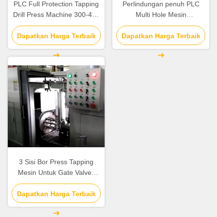
PLC Full Protection Tapping
Perlindungan penuh PLC
Drill Press Machine 300-400
Multi Hole Mesin
mm Flange Intermediate To
Pengeboran Dan Mesin
Cenctemaximum Machining
Dapatkan Harga Terbaik
Tapping 220V / 380v / 415V
Dapatkan Harga Terbaik
Length
3 Sisi Bor Press Tapping
Mesin Untuk Gate Valves
Dan Hydraulic Valves
Dapatkan Harga Terbaik