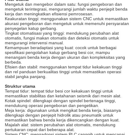
Mengetuk dan mengebor dalam satu: fungsi pengeboran dan
mengetuk terintegrasi, mengurangi jumlah waktu penjepit benda
kerja dan meningkatkan efisiensi pemrosesan.
Keakuratan tinggi: menggunakan sistem CNC untuk memastikan
akurasi pengeboran dan mengetuk untuk memenuhi persyaratan
penyegelan katup gerbang.
Tingkat otomatisasi yang tinggi: mendukung perubahan alat
otomatis, fungsi makan otomatis dan deteksi otomatis untuk
mengurangi intervensi manual.
Kemampuan beradaptasi yang kuat: cocok untuk berbagai
spesifikasi pengolahan katup gerbang besi cor, mampu
menangani benda kerja dengan ukuran dan kompleksitas yang
berbeda.
Efisien dan stabil: menggunakan tempat tidur kekakuan tinggi
dan rel panduan berkualitas tinggi untuk memastikan operasi
stabil jangka panjang.
Struktur utama
Tempat tidur: tempat tidur besi cor kekakuan tinggi untuk
memastikan stabilitas dan ketahanan seismik dari mesin alat.
Kotak spindel: dilengkapi dengan spindel bertenaga tinggi,
mendukung operasi pengeboran dan pengetikan.
Meja kerja: digunakan untuk mengikat benda kerja, biasanya
dilengkapi dengan penjepit hidrolik atau pneumatik untuk
memastikan bahwa benda kerja dikencangkan dengan kuat.
Majalah alat: sistem perubahan alat otomatis, mendukung
pertukaran cepat dari beberapa alat.
Sistem CNC: mengadopsi sistem PLC canggih untuk mencapai