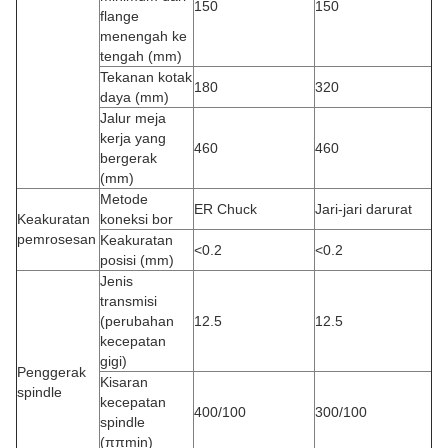
150
150
flange
menengah ke
tengah (mm)
Tekanan kotak
180
320
daya (mm)
Jalur meja
kerja yang
460
460
bergerak
(mm)
Metode
ER Chuck
Jari-jari darurat
Keakuratan
koneksi bor
pemrosesan
Keakuratan
<0.2
<0.2
posisi (mm)
Jenis
transmisi
(perubahan
12.5
12.5
kecepatan
gigi)
Penggerak
Kisaran
spindle
kecepatan
400/100
300/100
spindle
(ππmin)