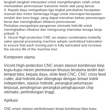
langkah-langkah interpolasi untuk menghilangkan celah untuk
memastikan pemrosesan transmisi mesin alat yang lancar.
4. Kepala daya mengadopsi tiga tingkat perubahan kecepatan
manual dan motor bertenaga tinggi untuk mencapai kecepatan
rendah dan torsi tinggi, yang dapat menahan beban pemotongan
berat dan meningkatkan efisiensi pemrosesan.
Perkakas mengadopsi pengaman otomatis hidrolik untuk
meningkatkan efisiensi dan mengurangi intensitas tenaga kerja
pribadi. 5.
6. Vicord High-protection CNC six-station combination butterfly
valve special processing machine adopts centralized lubrication
to ensure that each moving part is fully lubricated and increase
the service life of the machine tool.
Komponen utama
Vicord High-protection CNC enam stasiun kombinasi klep
kupu-kupu mesin pemrosesan khusus terutama terdiri dari
tempat tidur, kepala daya, slide feed CNC, CNC cross feed
cutter, alat hidrolik,dan dilengkapi dengan lemari listrik
independen, stasiun hidrolik, perangkat pelumasan
terpusat, pendinginan perangkat penghapusan chip
otomatis, perlindungan tinggi.
Aplikasi
CNC enam stasiun perlindungan tinggi kombinasi klep kupu