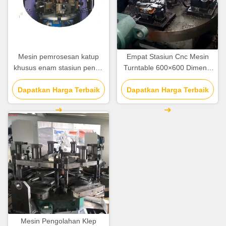
Mesin pemrosesan katup
Empat Stasiun Cnc Mesin
khusus enam stasiun penuh
Turntable 600×600 Dimensi
servo feed Sistem kontrol
Of Rotary Worktable
Dapatkan Harga Terbaik
CNC
Dapatkan Harga Terbaik
Mesin Pengolahan Klep