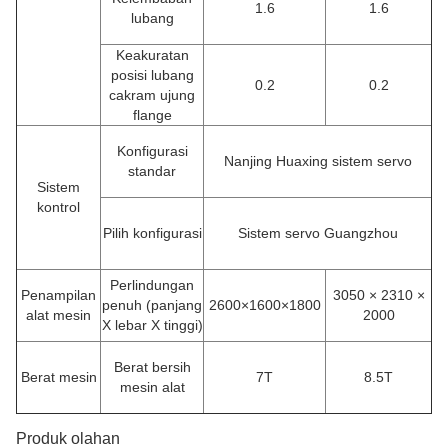
1.6
1.6
lubang
Keakuratan
posisi lubang
0.2
0.2
cakram ujung
flange
Konfigurasi
Nanjing Huaxing sistem servo
standar
Sistem
kontrol
Pilih konfigurasi
Sistem servo Guangzhou
Perlindungan
Penampilan
3050 × 2310 ×
penuh (panjang
2600×1600×1800
alat mesin
2000
X lebar X tinggi)
Berat bersih
Berat mesin
7T
8.5T
mesin alat
Produk olahan