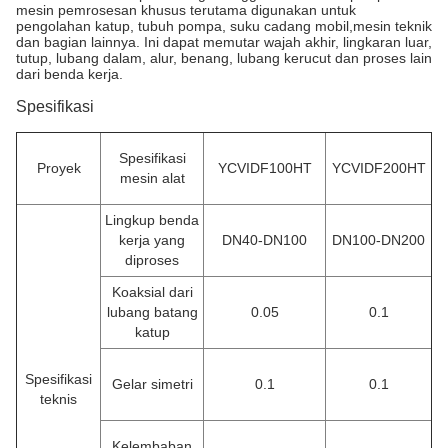
mesin pemrosesan khusus terutama digunakan untuk
pengolahan katup, tubuh pompa, suku cadang mobil,mesin teknik
dan bagian lainnya. Ini dapat memutar wajah akhir, lingkaran luar,
tutup, lubang dalam, alur, benang, lubang kerucut dan proses lain
dari benda kerja.
Spesifikasi
Spesifikasi
Proyek
YCVIDF100HT
YCVIDF200HT
mesin alat
Lingkup benda
kerja yang
DN40-DN100
DN100-DN200
diproses
Koaksial dari
lubang batang
0.05
0.1
katup
Spesifikasi
Gelar simetri
0.1
0.1
teknis
Kelembaban