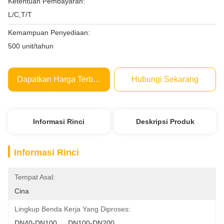
Ketentuan Pembayaran:
L/C,T/T
Kemampuan Penyediaan:
500 unit/tahun
Dapatkan Harga Terbaik
Hubungi Sekarang
Informasi Rinci
Deskripsi Produk
Informasi Rinci
Tempat Asal:
Cina
Lingkup Benda Kerja Yang Diproses:
DN40-DN100 、 DN100-DN200