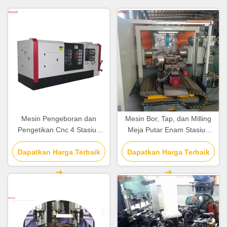
Mesin Pengeboran dan
Mesin Bor, Tap, dan Milling
Pengetikan Cnc 4 Stasiun
Meja Putar Enam Stasiun
600×600 240mm IVStation
untuk BFV
Dapatkan Harga Terbaik
Travel Custom Cnc Lathe
Dapatkan Harga Terbaik