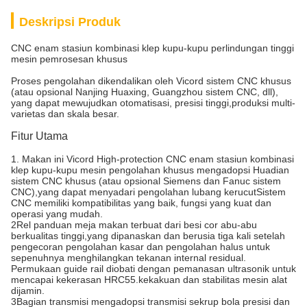
Deskripsi Produk
CNC enam stasiun kombinasi klep kupu-kupu perlindungan tinggi
mesin pemrosesan khusus
Proses pengolahan dikendalikan oleh Vicord sistem CNC khusus
(atau opsional Nanjing Huaxing, Guangzhou sistem CNC, dll),
yang dapat mewujudkan otomatisasi, presisi tinggi,produksi multi-
varietas dan skala besar.
Fitur Utama
1. Makan ini Vicord High-protection CNC enam stasiun kombinasi
klep kupu-kupu mesin pengolahan khusus mengadopsi Huadian
sistem CNC khusus (atau opsional Siemens dan Fanuc sistem
CNC),yang dapat menyadari pengolahan lubang kerucutSistem
CNC memiliki kompatibilitas yang baik, fungsi yang kuat dan
operasi yang mudah.
2Rel panduan meja makan terbuat dari besi cor abu-abu
berkualitas tinggi,yang dipanaskan dan berusia tiga kali setelah
pengecoran pengolahan kasar dan pengolahan halus untuk
sepenuhnya menghilangkan tekanan internal residual.
Permukaan guide rail diobati dengan pemanasan ultrasonik untuk
mencapai kekerasan HRC55.kekakuan dan stabilitas mesin alat
dijamin.
3Bagian transmisi mengadopsi transmisi sekrup bola presisi dan