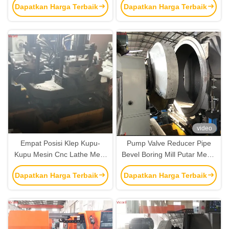
Dapatkan Harga Terbaik
Dapatkan Harga Terbaik
video
Empat Posisi Klep Kupu-
Pump Valve Reducer Pipe
Kupu Mesin Cnc Lathe Meja
Bevel Boring Mill Putar Mesin
Rotary Mesin Khusus
CNC Mesin Lathe
Dapatkan Harga Terbaik
Dapatkan Harga Terbaik