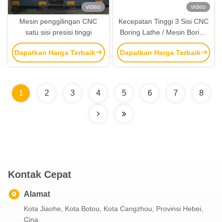
video
video
Mesin penggilingan CNC
Kecepatan Tinggi 3 Sisi CNC
satu sisi presisi tinggi
Boring Lathe / Mesin Boring
CNC
Dapatkan Harga Terbaik
Dapatkan Harga Terbaik
1
2
3
4
5
6
7
8
Kontak Cepat
Alamat
Kota Jiaohe, Kota Botou, Kota Cangzhou, Provinsi Hebei,
Cina.