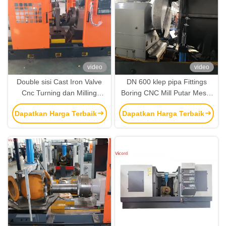
video
video
Double sisi Cast Iron Valve
DN 600 klep pipa Fittings
Cnc Turning dan Milling
Boring CNC Mill Putar Mesin
Mesin Lathe
Lathe
Dapatkan Harga Terbaik
Dapatkan Harga Terbaik