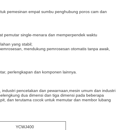
g untuk pemesinan empat sumbu penghubung poros cam dan
sat pemutar single-menara dan memperpendek waktu
lahan yang stabil;
 pemrosesan, mendukung pemrosesan otomatis tanpa awak,
 putar, perlengkapan dan komponen lainnya.
p, industri pencetakan dan pewarnaan,mesin umum dan industri
melengkung dua dimensi dan tiga dimensi pada beberapa
jepit, dan terutama cocok untuk memutar dan membor lubang
YCWJ400