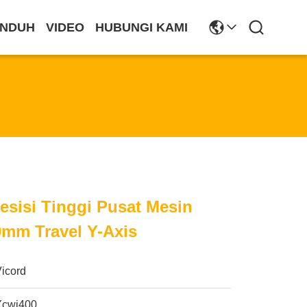
NDUH
VIDEO
HUBUNGI KAMI
resisi Tinggi Pusat Mesin
0mm Travel Y-Axis
Vicord
Ycwj400