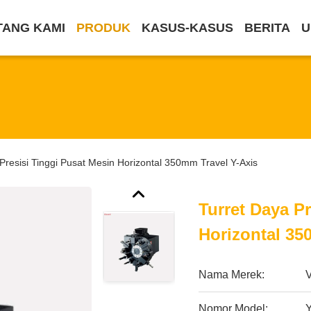
TANG KAMI
PRODUK
KASUS-KASUS
BERITA
U
Presisi Tinggi Pusat Mesin Horizontal 350mm Travel Y-Axis
Turret Daya P
Horizontal 35
Nama Merek:
Nomor Model: