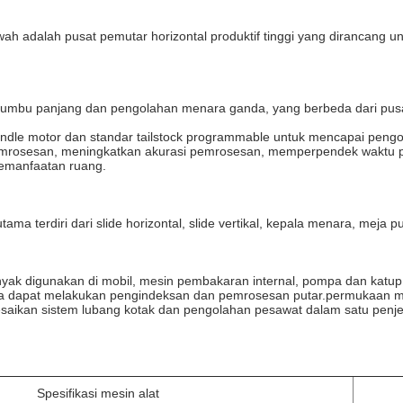
ah adalah pusat pemutar horizontal produktif tinggi yang dirancan
 sumbu panjang dan pengolahan menara ganda, yang berbeda dari pu
spindle motor dan standar tailstock programmable untuk mencapai pengo
 pemrosesan, meningkatkan akurasi pemrosesan, memperpendek waktu
pemanfaatan ruang.
tama terdiri dari slide horizontal, slide vertikal, kepala menara, meja
anyak digunakan di mobil, mesin pembakaran internal, pompa dan katu
juga dapat melakukan pengindeksan dan pemrosesan putar.permukaan 
elesaikan sistem lubang kotak dan pengolahan pesawat dalam satu pen
Spesifikasi mesin alat