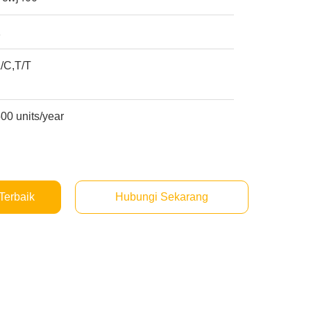
1
/C,T/T
00 units/year
Terbaik
Hubungi Sekarang