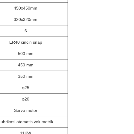
450x450mm
320x320mm
6
ER40 cincin snap
500 mm
450 mm
350 mm
φ25
φ20
Servo motor
ubrikasi otomatis volumetrik
11KW