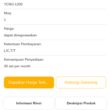
YCWJ-1200
Moq:
1
Harga:
dapat dinegosiasikan
Ketentuan Pembayaran:
L/C,T/T
Kemampuan Penyediaan:
30 set per month
Dapatkan Harga Terbaik
Hubungi Sekarang
Informasi Rinci
Deskripsi Produk