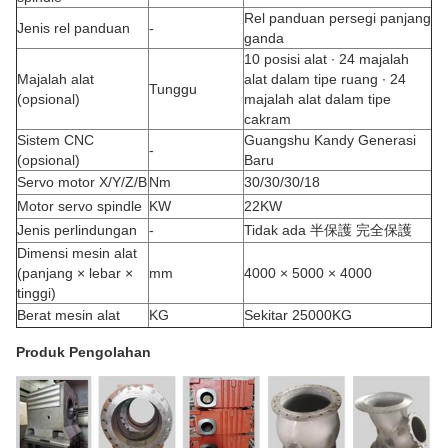
Rel panduan persegi panjang
Jenis rel panduan
-
ganda
10 posisi alat ∙ 24 majalah
Majalah alat
alat dalam tipe ruang ∙ 24
Tunggu
(opsional)
majalah alat dalam tipe
cakram
Sistem CNC
Guangshu Kandy Generasi
-
(opsional)
Baru
Servo motor X/Y/Z/B
Nm
30/30/30/18
Motor servo spindle
KW
22KW
Jenis perlindungan
-
Tidak ada 半保護 完全保護
Dimensi mesin alat
(panjang × lebar ×
mm
4000 × 5000 × 4000
tinggi)
Berat mesin alat
KG
Sekitar 25000KG
Produk Pengolahan