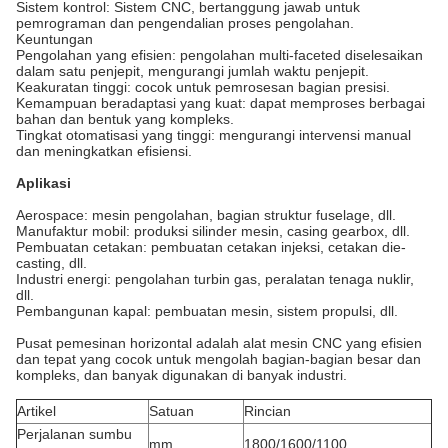
Sistem kontrol: Sistem CNC, bertanggung jawab untuk
pemrograman dan pengendalian proses pengolahan.
Keuntungan
Pengolahan yang efisien: pengolahan multi-faceted diselesaikan
dalam satu penjepit, mengurangi jumlah waktu penjepit.
Keakuratan tinggi: cocok untuk pemrosesan bagian presisi.
Kemampuan beradaptasi yang kuat: dapat memproses berbagai
bahan dan bentuk yang kompleks.
Tingkat otomatisasi yang tinggi: mengurangi intervensi manual
dan meningkatkan efisiensi.
Aplikasi
Aerospace: mesin pengolahan, bagian struktur fuselage, dll.
Manufaktur mobil: produksi silinder mesin, casing gearbox, dll.
Pembuatan cetakan: pembuatan cetakan injeksi, cetakan die-
casting, dll.
Industri energi: pengolahan turbin gas, peralatan tenaga nuklir,
dll.
Pembangunan kapal: pembuatan mesin, sistem propulsi, dll.
Pusat pemesinan horizontal adalah alat mesin CNC yang efisien
dan tepat yang cocok untuk mengolah bagian-bagian besar dan
kompleks, dan banyak digunakan di banyak industri.
Artikel
Satuan
Rincian
Perjalanan sumbu
mm
1800/1600/1100