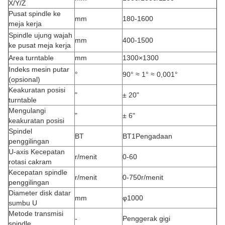
X/Y/Z
Pusat spindle ke
mm
180-1600
meja kerja
Spindle ujung wajah
mm
400-1500
ke pusat meja kerja
Area turntable
mm
1300×1300
Indeks mesin putar
°
90° ≈ 1° ≈ 0,001°
(opsional)
Keakuratan posisi
"
± 20"
turntable
Mengulangi
"
± 6"
keakuratan posisi
Spindel
BT
BT1Pengadaan
penggilingan
U-axis Kecepatan
r/menit
0-60
rotasi cakram
Kecepatan spindle
r/menit
0-750r/menit
penggilingan
Diameter disk datar
mm
φ1000
sumbu U
Metode transmisi
-
Penggerak gigi
spindle